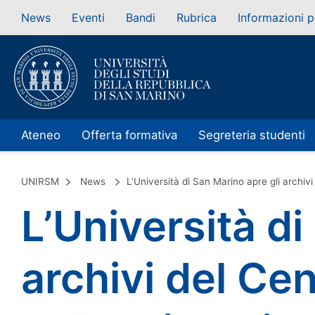
News
Eventi
Bandi
Rubrica
Informazioni p
Ateneo
Offerta formativa
Segreteria studenti
UNIRSM
News
L’Università di San Marino apre gli archivi
L’Università di
archivi del Cen