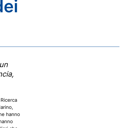
dei
cun
ncia,
 Ricerca
arino,
che hanno
 hanno