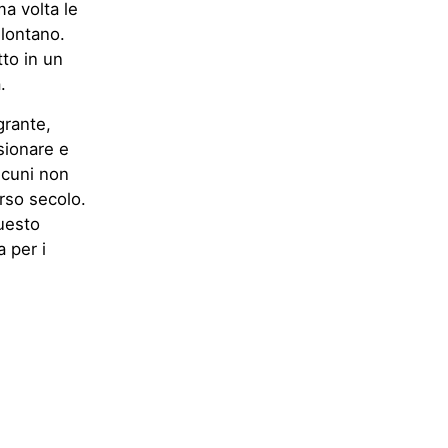
ma volta le
 lontano.
to in un
.
grante,
sionare e
lcuni non
rso secolo.
questo
 per i