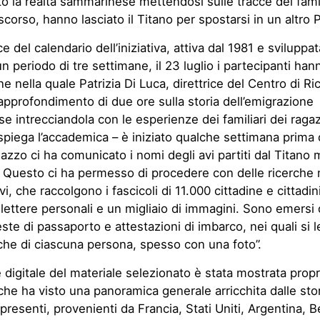
o la realtà sammarinese mettendosi sulle tracce dei famil
scorso, hanno lasciato il Titano per spostarsi in un altro 
e del calendario dell’iniziativa, attiva dal 1981 e sviluppa
n periodo di tre settimane, il 23 luglio i partecipanti han
ne nella quale Patrizia Di Luca, direttrice del Centro di Ri
approfondimento di due ore sulla storia dell’emigrazione
 intrecciandola con le esperienze dei familiari dei ragaz
– spiega l’accademica – è iniziato qualche settimana prim
azzo ci ha comunicato i nomi degli avi partiti dal Titano m
 Questo ci ha permesso di procedere con delle ricerche 
vi, che raccolgono i fascicoli di 11.000 cittadine e cittadin
 lettere personali e un migliaio di immagini. Sono emers
ste di passaporto e attestazioni di imbarco, nei quali si 
iche di ciascuna persona, spesso con una foto”.
 digitale del materiale selezionato è stata mostrata prop
 che ha visto una panoramica generale arricchita dalle stor
 presenti, provenienti da Francia, Stati Uniti, Argentina, B