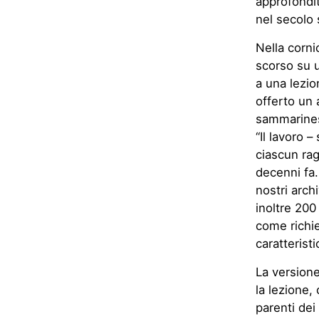
approfondit
nel secolo 
Nella cornic
scorso su u
a una lezio
offerto un 
sammarinese
“Il lavoro 
ciascun rag
decenni fa.
nostri archi
inoltre 200
come richie
caratterist
La versione
la lezione,
parenti dei