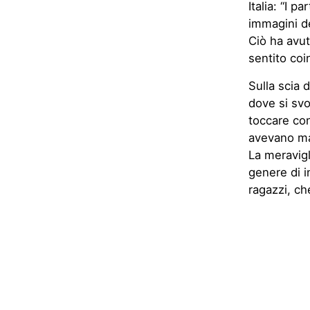
Italia: “I p
immagini de
Ciò ha avut
sentito coi
Sulla scia 
dove si svo
toccare con
avevano mai
La meravigl
genere di i
ragazzi, che