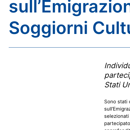
sull’Emigrazion
Soggiorni Cultu
Individ
parteci
Stati Un
Sono stati 
sull’Emigra
selezionati
partecipato