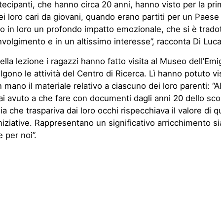
artecipanti, che hanno circa 20 anni, hanno visto per la pri
i loro cari da giovani, quando erano partiti per un Paese
o in loro un profondo impatto emozionale, che si è tradot
nvolgimento e in un altissimo interesse”, racconta Di Luca
della lezione i ragazzi hanno fatto visita al Museo dell’Emi
lgono le attività del Centro di Ricerca. Lì hanno potuto vi
 mano il materiale relativo a ciascuno dei loro parenti: “A
 avuto a che fare con documenti dagli anni 20 dello sco
ia che traspariva dai loro occhi rispecchiava il valore di 
niziative. Rappresentano un significativo arricchimento sia
 per noi”.