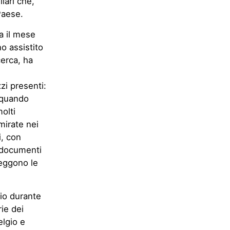
iari che,
Paese.
ta il mese
no assistito
cerca, ha
zi presenti:
a quando
olti
mirate nei
i, con
i documenti
leggono le
rio durante
ie dei
elgio e