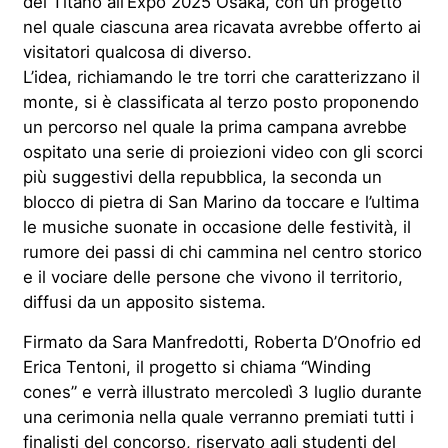
del Titano all’Expo 2025 Osaka, con un progetto
nel quale ciascuna area ricavata avrebbe offerto ai
visitatori qualcosa di diverso.
L’idea, richiamando le tre torri che caratterizzano il
monte, si è classificata al terzo posto
proponendo
un percorso nel quale la prima campana avrebbe
ospitato una serie di proiezioni video con gli scorci
più suggestivi della
r
epubblica, la seconda un
blocco di pietra di San Marino da toccare e l’ultima
le musiche suonate in occasione delle festività, il
rumore dei passi di chi cammina nel centro storico
e il vociare delle persone che vivono il territorio,
diffusi da un apposito sistema.
Firmato da Sara
Manfredotti
, Roberta D’Onofrio ed
Erica Tentoni, il
progetto
si chiama “
Winding
cones
” e verrà illustrato mercoledì 3 luglio durante
una cerimonia nella quale verranno premiati tutti i
finalisti del concorso, riservato agli studenti del