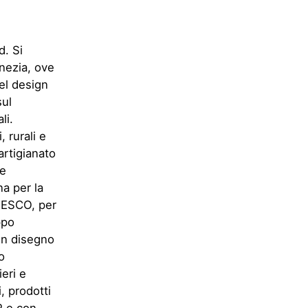
d. Si
enezia, ove
del design
sul
li.
 rurali e
artigianato
 e
na per la
UNESCO, per
ppo
 in disegno
o
ieri e
, prodotti