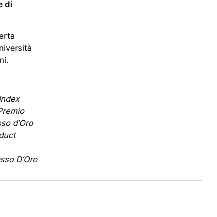
e di
erta
niversità
ni.
Index
 Premio
sso d’Oro
duct
sso D’Oro