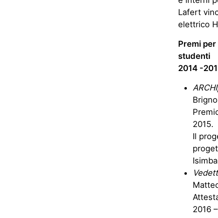
e interni
Lafert vi
elettrico 
Premi per 
studenti
2014 -20
ARCHI
Brigno
Premio
2015.
Il pro
proget
Isimba
Vedett
Matteo
Attest
2016 –