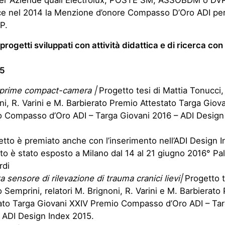
 per Aziende quali Electrolux, POSTE SM, ASSOBDM o DV
nce nel 2014 la Menzione d’onore Compasso D’Oro ADI per
HP.
progetti sviluppati con attività didattica e di ricerca con 
15
prime compact-camera |
Progetto tesi di Mattia Tonucci, 
ni, R. Varini e M. Barbierato Premio Attestato Targa Giov
 Compasso d’Oro ADI – Targa Giovani 2016 – ADI Design
getto è premiato anche con l’inserimento nell’ADI Design 
to è stato esposto a Milano dal 14 al 21 giugno 2016° Pa
rdi
a sensore di rilevazione di trauma cranici lievi|
Progetto t
 Semprini, relatori M. Brignoni, R. Varini e M. Barbierato
ato Targa Giovani XXIV Premio Compasso d’Oro ADI – Tar
 ADI Design Index 2015.