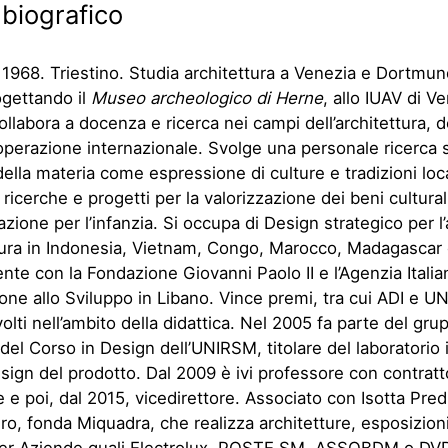
 biografico
1968. Triestino. Studia architettura a Venezia e Dortmun
ogettando il
Museo archeologico di Herne
, allo IUAV di V
ollabora a docenza e ricerca nei campi dell’architettura, 
operazione internazionale. Svolge una personale ricerca 
della materia come espressione di culture e tradizioni loca
icerche e progetti per la valorizzazione dei beni culturali,
azione per l’infanzia. Si occupa di Design strategico per l’
ltura in Indonesia, Vietnam, Congo, Marocco, Madagascar
te con la Fondazione Giovanni Paolo II e l’Agenzia Italia
ne allo Sviluppo in Libano. Vince premi, tra cui ADI e 
volti nell’ambito della didattica. Nel 2005 fa parte del gru
del Corso in Design dell’UNIRSM, titolare del laboratorio
esign del prodotto. Dal 2009 è ivi professore con contratt
e e poi, dal 2015, vicedirettore. Associato con Isotta Pred
o, fonda Miquadra, che realizza architetture, esposizioni