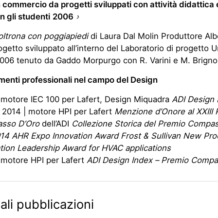
n commercio da progetti sviluppati con attività didattica 
n gli studenti
2006
›
oltrona con poggiapiedi
di Laura Dal Molin Produttore Alb
rogetto sviluppato all’interno del Laboratorio di progetto U
006 tenuto da Gaddo Morpurgo con R. Varini e M. Brigno
menti professionali nel campo del Design
 motore IEC 100 per Lafert, Design Miquadra
ADI Design 
 2014 | motore HPI per Lafert
Menzione d’Onore al XXIII
sso D’Oro
dell’ADI
Collezione Storica del Premio Compa
14 AHR Expo Innovation Award
Frost & Sullivan New Pro
tion Leadership Award
for HVAC applications
 motore HPI per Lafert
ADI Design Index – Premio Compa
ali pubblicazioni