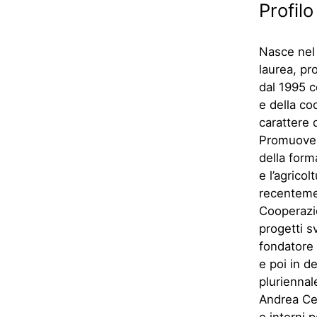
Profilo
Nasce nel 
laurea, pr
dal 1995 c
e della co
carattere 
Promuove r
della form
e l’agrico
recentemen
Cooperazio
progetti s
fondatore 
e poi in d
pluriennal
Andrea Cer