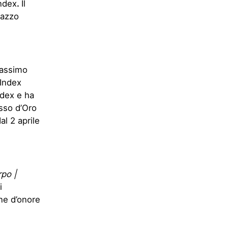
Index
.
Il
lazzo
Massimo
 Index
ndex e ha
sso d’Oro
al 2 aprile
rpo |
i
ne d’onore