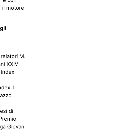
P e con
 il motore
gli
relatori M.
ani XXIV
 Index
Index
.
Il
lazzo
esi di
 Premio
ga Giovani