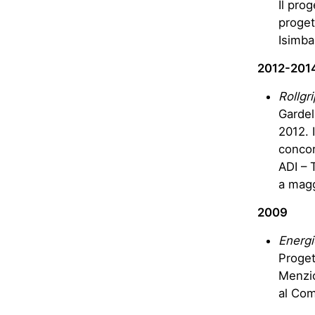
Il pro
proget
Isimba
2012-201
Rollgr
Gardel
2012. 
concor
ADI – 
a magg
2009
Energi
Progett
Menzio
al Com