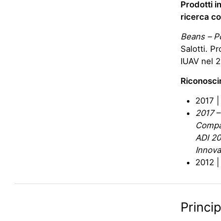
Prodotti i
ricerca co
Beans – P
Salotti. P
IUAV nel 2
Riconosci
2017 |
2017
–
Compa
ADI
20
Innova
2012 |
Princip