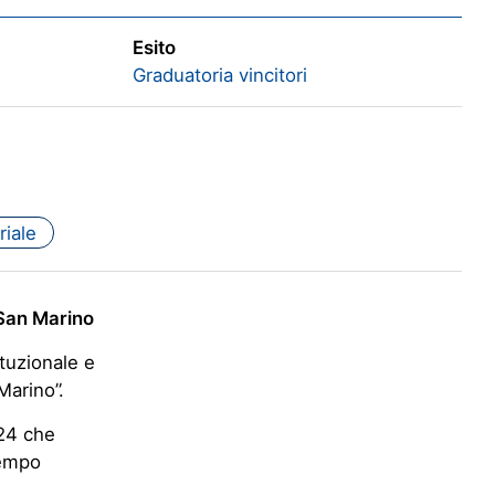
Esito
Graduatoria vincitori
riale
 San Marino
tuzionale e
Marino”.
024 che
tempo