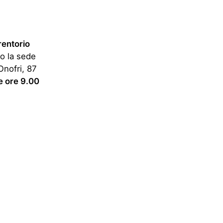
rentorio
o la sede
Onofri, 87
le ore 9.00