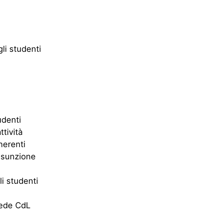
li studenti
udenti
ttività
nerenti
assunzione
li studenti
ede CdL