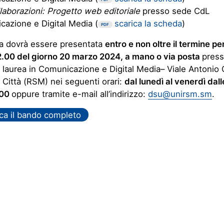
llaborazioni: Progetto web editoriale
presso sede CdL
azione e Digital Media (
scarica la scheda
)
PDF
 dovrà essere presentata
entro e non oltre il termine pe
12.00 del giorno 20 marzo 2024, a mano o via posta
press
i laurea in Comunicazione e Digital Media– Viale Antonio 
Città (RSM) nei seguenti orari:
dal lunedì al venerdì dal
.00
oppure tramite e-mail all’indirizzo:
dsu@unirsm.sm
.
ca il bando completo