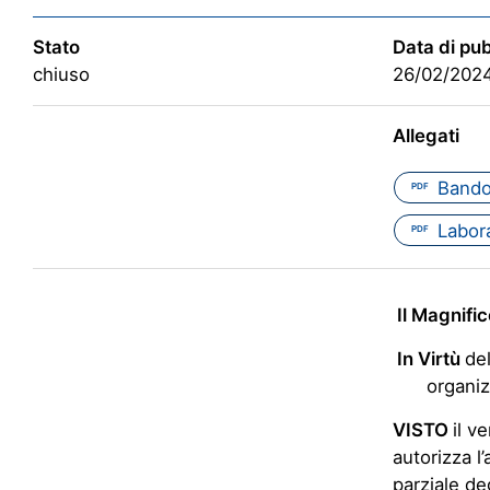
Stato
Data di pu
chiuso
26/02/202
Allegati
Bando
PDF
Labor
PDF
Il Magnifi
In Virtù
de
organiz
VISTO
il v
autorizza l
parziale deg