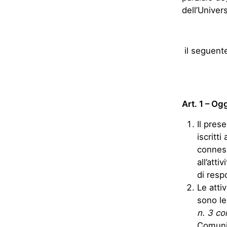
dell’Univer
il seguent
Art. 1 –
Ogg
Il pres
iscritt
conness
all’att
di resp
Le atti
sono le
n. 3 co
Comunic