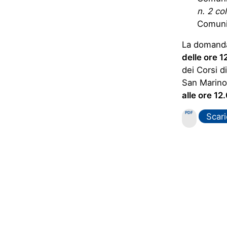
n. 2 co
Comunic
La domanda
delle ore 
dei Corsi d
San Marino 
alle ore 12
PDF
Scari