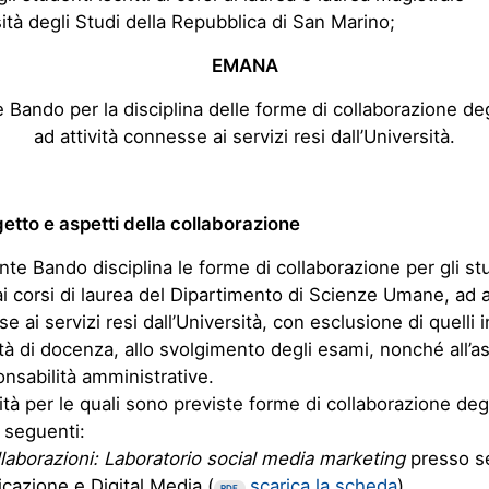
sità degli Studi della Repubblica di San Marino;
EMANA
e Bando per la disciplina delle forme di collaborazione deg
ad attività connesse ai servizi resi dall’Università.
etto e aspetti della collaborazione
ente Bando disciplina le forme di collaborazione per gli st
i ai corsi di laurea del Dipartimento di Scienze Umane, ad a
e ai servizi resi dall’Università, con esclusione di quelli i
ività di docenza, allo svolgimento degli esami, nonché all’
onsabilità amministrative.
vità per le quali sono previste forme di collaborazione deg
 seguenti:
llaborazioni: Laboratorio social media marketing
presso s
azione e Digital Media (
scarica la scheda
)
PDF