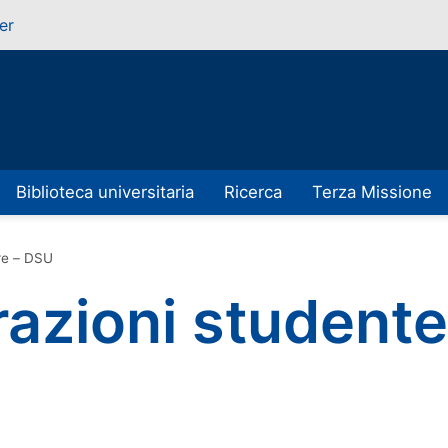
er
Biblioteca universitaria
Ricerca
Terza Missione
re – DSU
razioni student