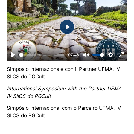
Play
-07:46
Play
Mute
Settings
Enter
Simposio Internazionale con il Partner UFMA, IV
fulls
SIICS do PGCult
International Symposium with the Partner UFMA,
IV SIICS do PGCult
Simpósio Internacional com o Parceiro UFMA, IV
SIICS do PGCult