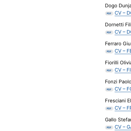
Dogo Dunj
CV – 
PDF
Dornetti Fi
CV – D
PDF
Ferraro Gi
CV – 
PDF
Fiorilli Olivi
CV – FI
PDF
Fonzi Paol
CV – F
PDF
Fresciani El
CV – F
PDF
Gallo Stef
CV – G
PDF