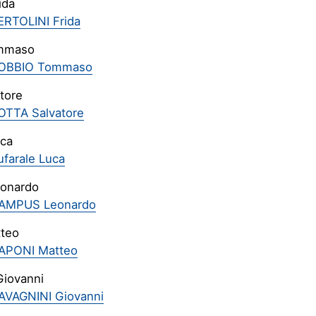
ida
ERTOLINI Frida
mmaso
BOBBIO Tommaso
tore
OTTA Salvatore
uca
ufarale Luca
onardo
CAMPUS Leonardo
teo
APONI Matteo
Giovanni
AVAGNINI Giovanni