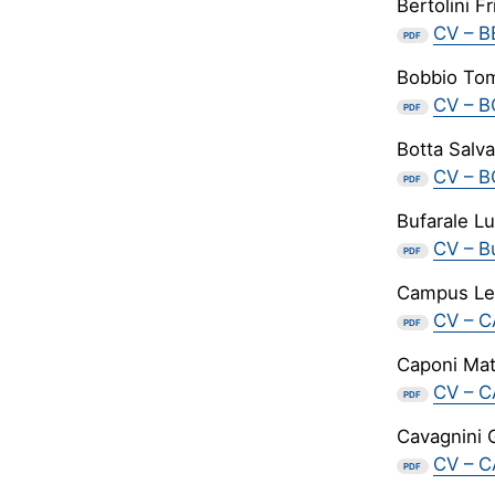
Bertolini Fr
CV – B
PDF
Bobbio To
CV – 
PDF
Botta Salva
CV – B
PDF
Bufarale L
CV – B
PDF
Campus Le
CV – 
PDF
Caponi Mat
CV – C
PDF
Cavagnini 
CV – C
PDF