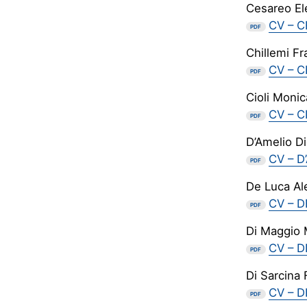
Cesareo El
CV – C
PDF
Chillemi F
CV – C
PDF
Cioli Monic
CV – C
PDF
D’Amelio D
CV – D
PDF
De Luca Al
CV – D
PDF
Di Maggio 
CV – 
PDF
Di Sarcina 
CV – D
PDF