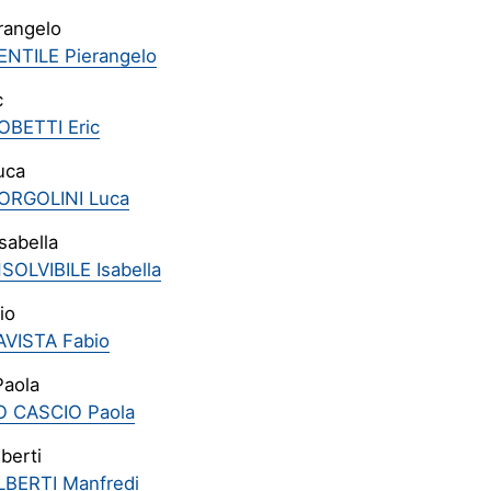
rangelo
ENTILE Pierangelo
c
OBETTI Eric
uca
ORGOLINI Luca
Isabella
NSOLVIBILE Isabella
io
AVISTA Fabio
Paola
O CASCIO Paola
berti
LBERTI Manfredi