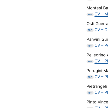
Montesi Ba
CV – M
PDF
Osti Guerr
CV – 
PDF
Panvini Gu
CV – P
PDF
Pellegrino
CV – 
PDF
Perugini M
CV – P
PDF
Pietrangeli
CV – P
PDF
Pinto Vinc