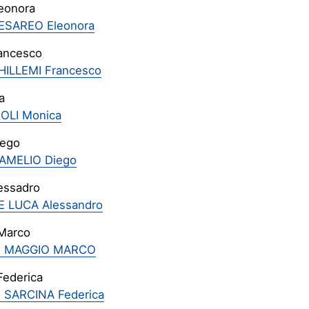
eonora
ESAREO Eleonora
rancesco
HILLEMI Francesco
a
IOLI Monica
iego
’AMELIO Diego
essadro
E LUCA Alessandro
Marco
DI MAGGIO MARCO
Federica
I SARCINA Federica