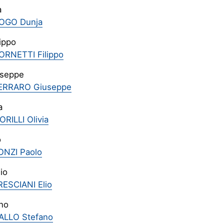
a
DOGO Dunja
lippo
ORNETTI Filippo
useppe
FERRARO Giuseppe
a
ORILLI Olivia
o
ONZI Paolo
io
RESCIANI Elio
ano
ALLO Stefano