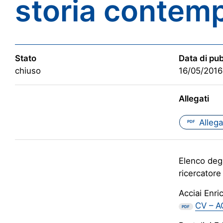
storia contem
Stato
Data di pu
chiuso
16/05/2016
Allegati
Allega
PDF
Elenco degl
ricercatore
Acciai Enri
CV – A
PDF