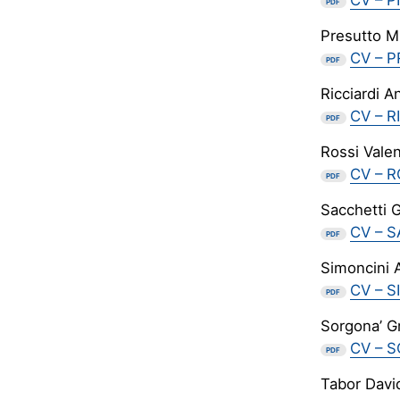
CV – P
PDF
Presutto M
CV – P
PDF
Ricciardi 
CV – R
PDF
Rossi Valen
CV – R
PDF
Sacchetti G
CV – S
PDF
Simoncini 
CV – S
PDF
Sorgona’ G
CV – S
PDF
Tabor Davi