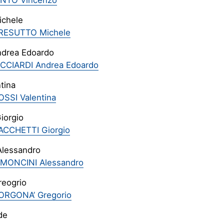
INTO Vincenzo
ichele
RESUTTO Michele
Andrea Edoardo
ICCIARDI Andrea Edoardo
tina
OSSI Valentina
iorgio
ACCHETTI Giorgio
Alessandro
IMONCINI Alessandro
reogrio
ORGONA’ Gregorio
de