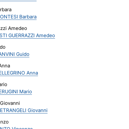
rbara
ONTESI Barbara
azzi Amedeo
OSTI GUERRAZZI Amedeo
ido
ANVINI Guido
 Anna
PELLEGRINO Anna
ario
ERUGINI Mario
 Giovanni
IETRANGELI Giovanni
enzo